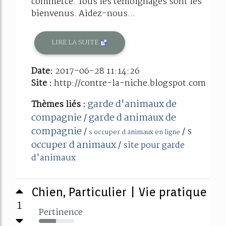
commerce. Tous les témoignages sont les
bienvenus. Aidez-nous...
LIRE LA SUITE
Date:
2017-06-28 11:14:26
Site :
http://contre-la-niche.blogspot.com
garde d'animaux de
Thèmes liés :
compagnie
garde d animaux de
/
compagnie
s
/
/
s occuper d animaux en ligne
occuper d animaux
/
site pour garde
d'animaux
Chien, Particulier | Vie pratique
1
Pertinence
49%