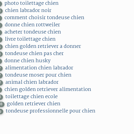
photo toilettage chien
2
chien labrador noir
2
comment choisir tondeuse chien
5
donne chien rottweiler
6
acheter tondeuse chien
7
livre toilettage chien
8
chien golden retriever a donner
5
tondeuse chien pas cher
2
donne chien husky
3
alimentation chien labrador
7
tondeuse moser pour chien
7
animal chien labrador
7
chien golden retriever alimentation
1
toilettage chien ecole
8
golden retriever chien
78
tondeuse professionnelle pour chien
9