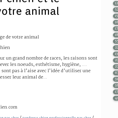
1
votre animal
5
1
1
1
1
age de votre animal
5
chien
2
1
ur un grand nombre de races, les raisons sont
2
lever les noeuds, esthétisme, hygiène, ....
2
sont pas à l'aise avec l'idée d'utiliser une
6
esser leur animal de...
3
3
1
4
hien.com
/
/