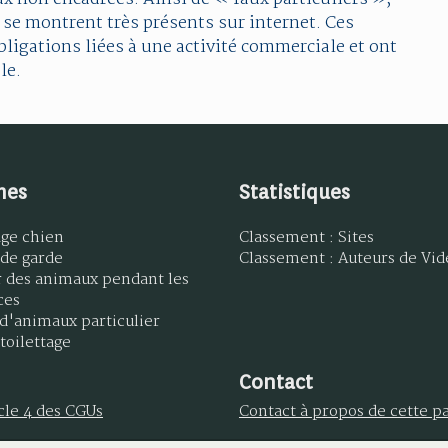
 se montrent très présents sur internet. Ces
bligations liées à une activité commerciale et ont
le.
mes
Statistiques
age chien
Classement : Sites
 de garde
Classement : Auteurs de Vid
r des animaux pendant les
ces
d'animaux particulier
toilettage
Contact
icle 4 des CGUs
Contact à propos de cette p