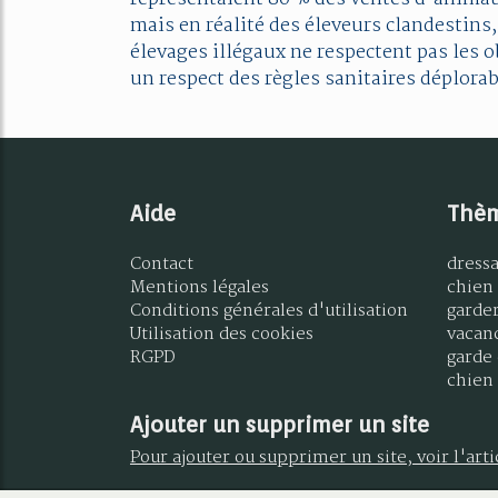
mais en réalité des éleveurs clandestins,
élevages illégaux ne respectent pas les o
un respect des règles sanitaires déplorab
Aide
Thè
Contact
dress
Mentions légales
chien
Conditions générales d'utilisation
garde
Utilisation des cookies
vacan
RGPD
garde 
chien 
Ajouter un supprimer un site
Pour ajouter ou supprimer un site, voir l'art