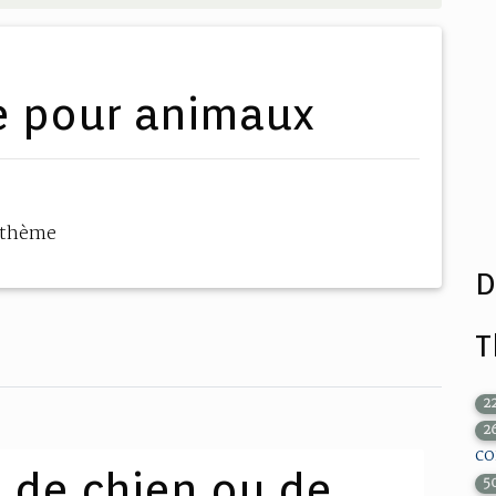
de pour animaux
 thème
D
T
2
2
c
e de chien ou de
5