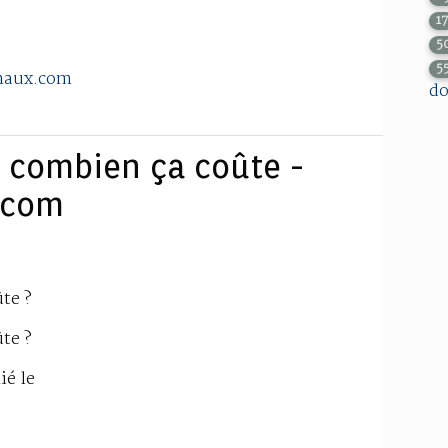
1
5
5
maux.com
do
 combien ça coûte -
.com
te ?
te ?
ié le