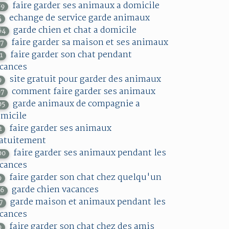
faire garder ses animaux a domicile
89
echange de service garde animaux
4
garde chien et chat a domicile
64
faire garder sa maison et ses animaux
37
faire garder son chat pendant
1
cances
site gratuit pour garder des animaux
9
comment faire garder ses animaux
07
garde animaux de compagnie a
05
micile
faire garder ses animaux
2
atuitement
faire garder ses animaux pendant les
00
cances
faire garder son chat chez quelqu'un
9
garde chien vacances
76
garde maison et animaux pendant les
7
cances
faire garder son chat chez des amis
9