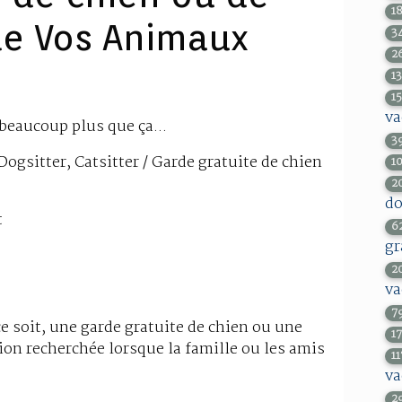
1
de Vos Animaux
3
2
1
15
va
beaucoup plus que ça...
3
, Dogsitter, Catsitter / Garde gratuite de chien
1
2
do
t
6
gr
2
va
7
e soit, une garde gratuite de chien ou une
1
tion recherchée lorsque la famille ou les amis
11
va
2