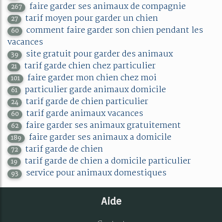
faire garder ses animaux de compagnie
267
tarif moyen pour garder un chien
27
comment faire garder son chien pendant les
60
vacances
site gratuit pour garder des animaux
39
tarif garde chien chez particulier
21
faire garder mon chien chez moi
101
particulier garde animaux domicile
61
tarif garde de chien particulier
24
tarif garde animaux vacances
60
faire garder ses animaux gratuitement
62
faire garder ses animaux a domicile
189
tarif garde de chien
72
tarif garde de chien a domicile particulier
19
service pour animaux domestiques
93
Aide