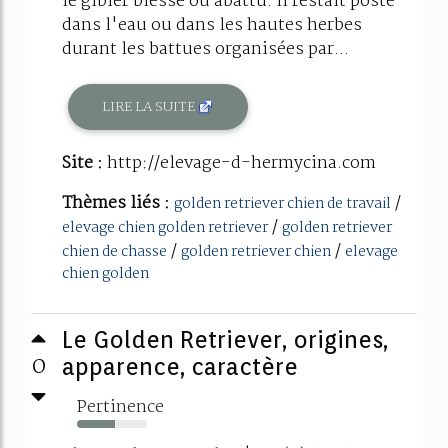
le gibier blessé ou abattu. Il restait posté
dans l'eau ou dans les hautes herbes
durant les battues organisées par...
LIRE LA SUITE
Site :
http://elevage-d-hermycina.com
Thèmes liés :
/
golden retriever chien de travail
/
elevage chien golden retriever
golden retriever
/
/
chien de chasse
golden retriever chien
elevage
chien golden
Le Golden Retriever, origines,
0
apparence, caractère
Pertinence
54%