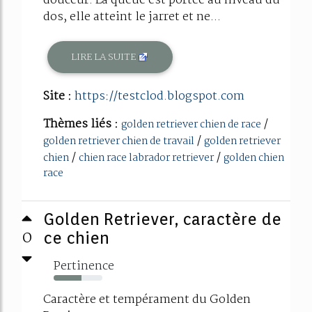
douceur. La queue est portée au niveau du
dos, elle atteint le jarret et ne...
LIRE LA SUITE
Site :
https://testclod.blogspot.com
Thèmes liés :
/
golden retriever chien de race
/
golden retriever chien de travail
golden retriever
/
/
chien
chien race labrador retriever
golden chien
race
Golden Retriever, caractère de
0
ce chien
Pertinence
57%
Caractère et tempérament du Golden