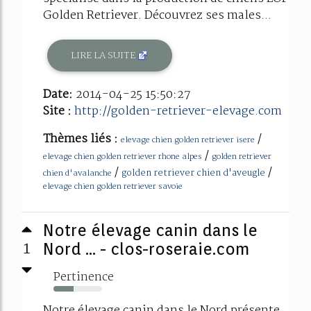
Golden Retriever. Découvrez ses males...
LIRE LA SUITE
Date:
2014-04-25 15:50:27
Site :
http://golden-retriever-elevage.com
Thèmes liés :
/
elevage chien golden retriever isere
/
elevage chien golden retriever rhone alpes
golden retriever
/
/
golden retriever chien d'aveugle
chien d'avalanche
elevage chien golden retriever savoie
Notre élevage canin dans le
1
Nord ... - clos-roseraie.com
Pertinence
42%
Notre élevage canin dans le Nord présente