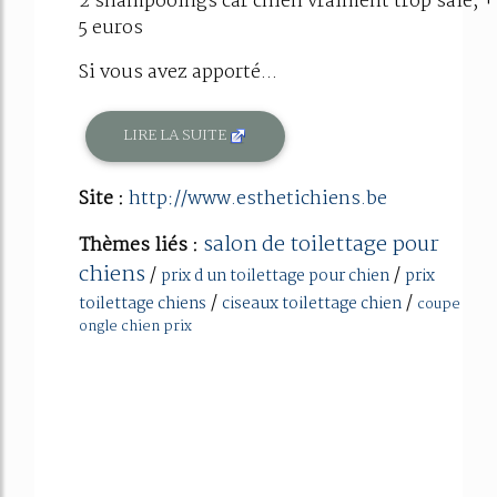
2 shampooings car chien vraiment trop sale, +
5 euros
Si vous avez apporté...
LIRE LA SUITE
Site :
http://www.esthetichiens.be
salon de toilettage pour
Thèmes liés :
chiens
/
/
prix d un toilettage pour chien
prix
/
/
toilettage chiens
ciseaux toilettage chien
coupe
ongle chien prix