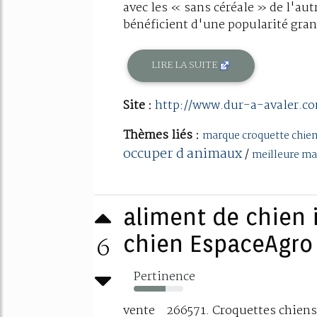
avec les « sans céréale » de l'aut
bénéficient d'une popularité gran
LIRE LA SUITE
Site :
http://www.dur-a-avaler.c
Thèmes liés :
marque croquette chien
occuper d animaux
/
meilleure ma
aliment de chien 
6
chien EspaceAgro
Pertinence
64%
vente 266571. Croquettes chiens 