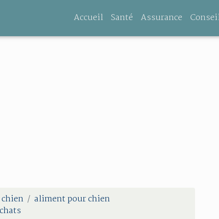
Accueil
Santé
Assurance
Consei
 chien
aliment pour chien
 chats