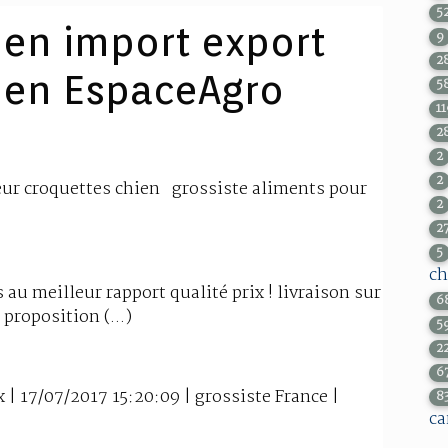
5
ien import export
9
2
ien EspaceAgro
5
1
2
2
2
ur croquettes chien grossiste aliments pour
2
2
5
ch
au meilleur rapport qualité prix ! livraison sur
6
 proposition (...)
5
2
6
| 17/07/2017 15:20:09 | grossiste France |
8
ca