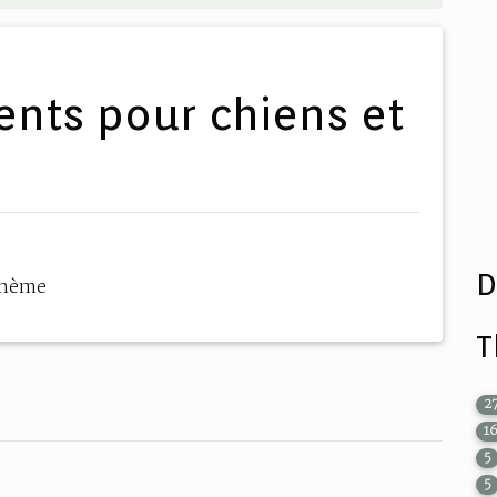
D
thème
T
2
1
5
5