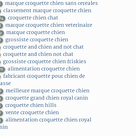
marque croquette chien sans cereales
2
classement marque croquette chien
croquette chien chat
84
marque croquette chien veterinaire
8
marque croquette chien
19
grossiste croquette chien
8
croquette and chien and not chat
croquette and chien not chat
grossiste croquette chien friskies
alimentation croquette chien
76
fabricant croquette pour chien de
asse
meilleure marque croquette chien
8
croquette grand chien royal canin
9
croquette chien hills
2
vente croquette chien
7
alimentation croquette chien royal
3
nin