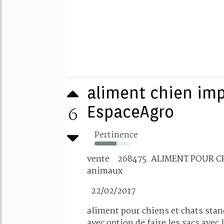
aliment chien imp
6
EspaceAgro
Pertinence
63%
vente 268475. ALIMENT POUR CH
animaux
22/02/2017
aliment pour chiens et chats sta
avec option de faire les sacs avec