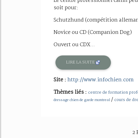
Le centre professionnel canin peut
soit pour:
Schutzhund (compétition allema
Novice ou CD (Companion Dog)
Ouvert ou CDX...
LIRE LA SUITE
Site :
http://www.infochien.com
Thèmes liés :
centre de formation prof
/
cours de dr
dressage chien de garde montreal
2 