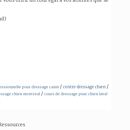
 vous offrir un cour égal à vos attentes que se
nd)
/
/
centre dressage chien
essionnelle pour dressage canin
/
essage chien montreal
cours de dressage pour chien laval
Ressources