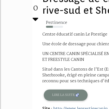
0
rive-sud et S
Pertinence
40%
Centre éducatif canin Le Prestige
Une école de dressage pour chiens
UN CENTRE CANIN SPÉCIALISÉ 
ET FREESTYLE CANIN
Situé dans les Cantons de l'Est (
Sherbrooke, érigé en pleine campa
reconnu pour ses techniques d'éd
LIRE LA SUITE
Site :
http://www.leprestigecanin