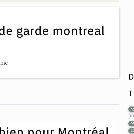
 de garde montreal
hème
D
T
4
po
9
hien pour Montréal,
2