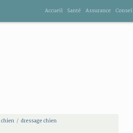
Accueil
Santé
Assurance
Consei
 chien
dressage chien