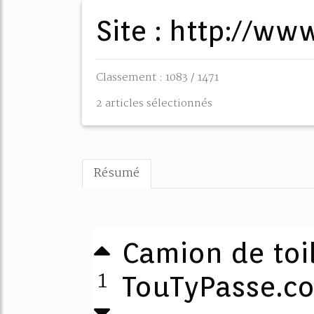
Site : http://w
Classement : 1083 / 1471
2 articles sélectionnés
Résumé
Camion de toi
1
TouTyPasse.c