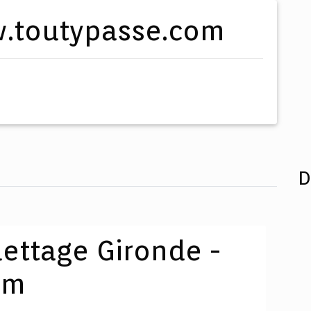
ww.toutypasse.com
D
lettage Gironde -
om