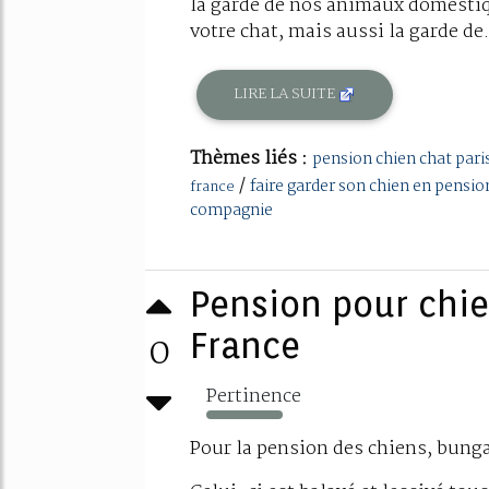
la garde de nos animaux domestiq
votre chat, mais aussi la garde de.
LIRE LA SUITE
Thèmes liés :
pension chien chat pari
/
faire garder son chien en pensio
france
compagnie
Pension pour chien
0
France
Pertinence
251%
Pour la pension des chiens, bunga