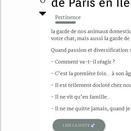
0
de Paris en Il
Pertinence
861%
la garde de nos animaux domestiq
votre chat, mais aussi la garde de 
Quand passion et diversification s
- Comment va-t-il réagir ?
- C'est la première fois... à son âg
- Il est tellement dorloté chez nou
- Il ne vit qu'en famille...
- Il ne me quitte jamais, quand je l
LIRE LA SUITE