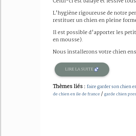
Celui-ci est balayé et lessivé tous
L'hygiène rigoureuse de notre pe
restituer un chien en pleine form
Il est possible d'apporter les pet
en mousse).
Nous installerons votre chien ens
LIRE LA SUITE
Thèmes liés :
faire garder son chien 
/
de chien en ile de france
garde chien pres