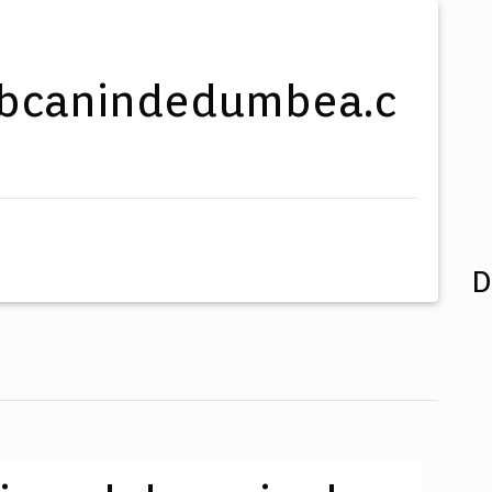
ubcanindedumbea.c
D