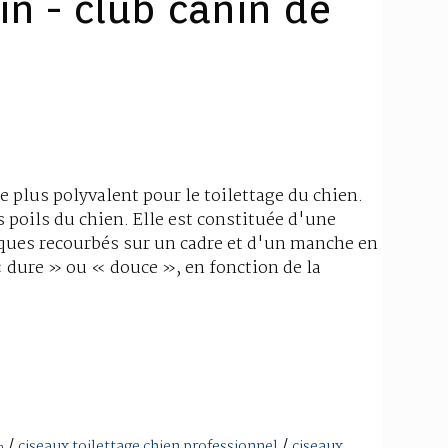
in - club canin de
le plus polyvalent pour le toilettage du chien.
s poils du chien. Elle est constituée d'une
iques recourbés sur un cadre et d'un manche en
« dure » ou « douce », en fonction de la
/
/
ciseaux toilettage chien professionnel
ciseaux
n