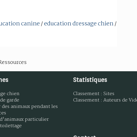
ucation canine
education dressage chien
/
/
Ressources
mes
Statistiques
age chien
Classement : Sites
 de garde
Classement : Auteurs de Vid
r des animaux pendant les
ces
d'animaux particulier
toilettage