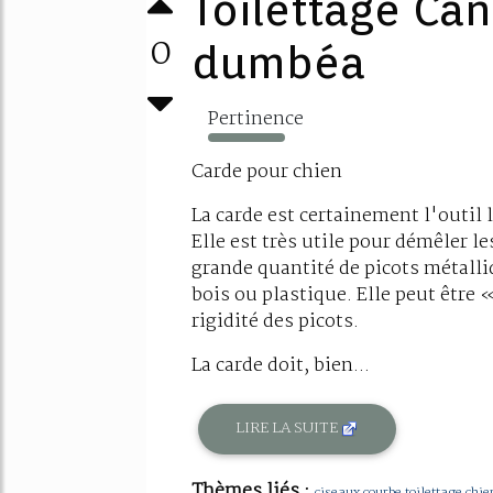
Toilettage Can
0
dumbéa
Pertinence
266%
Carde pour chien
La carde est certainement l'outil 
Elle est très utile pour démêler le
grande quantité de picots métall
bois ou plastique. Elle peut être 
rigidité des picots.
La carde doit, bien...
LIRE LA SUITE
Thèmes liés :
ciseaux courbe toilettage chie